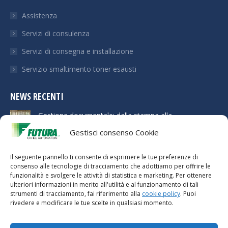
Assistenza
Servizi di consulenza
Servizi di consegna e installazione
Servizio smaltimento toner esausti
NEWS RECENTI
Gestione documentale: dalla stampa alla
digitalizzazione dei flussi di lavoro
Gestisci consenso Cookie
21 Aprile 2026
Il seguente pannello ti consente di esprimere le tue preferenze di
Multifunzione Ricoh per ufficio: come scegliere il
consenso alle tecnologie di tracciamento che adottiamo per offrire le
modello giusto
funzionalità e svolgere le attività di statistica e marketing. Per ottenere
21 Aprile 2026
ulteriori informazioni in merito all'utilità e al funzionamento di tali
strumenti di tracciamento, fai riferimento alla
cookie policy
. Puoi
Ridurre i costi di stampa aziendali senza stampare
rivedere e modificare le tue scelte in qualsiasi momento.
meno
21 Aprile 2026