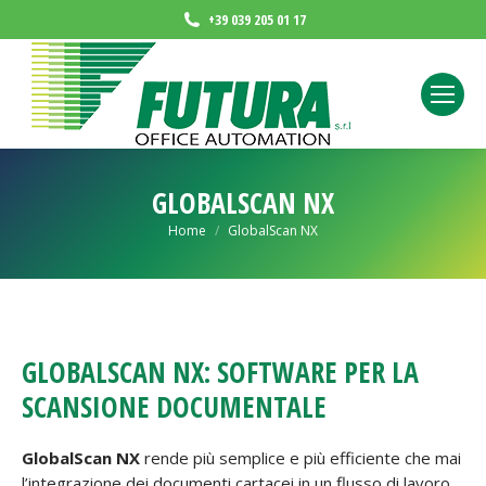
contenuto
+39 039 205 01 17
GLOBALSCAN NX
You are here:
Home
GlobalScan NX
GLOBALSCAN NX: SOFTWARE PER LA
SCANSIONE DOCUMENTALE
GlobalScan
NX
rende più semplice e più efficiente che mai
l’integrazione dei documenti cartacei in un flusso di lavoro