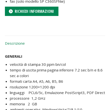
fax (solo modello SP C360SFNw)
RICHIEDI INFORMAZIONI
Descrizione
GENERALI
velocità di stampa 30 ppm bn/col
tempo di uscita prima pagina inferiore 7.2 sec b/n e 8.6
sec a colori
formati carta A4, A5, A6, B5, B6
risoluzione 1200×1200 dpi
linguaggi PCL6/5c, Emulazione PostScript3, PDF Direct
processore 1,2 GHz
memoria 2 GB
ambienti operativi WindowsVista/7/8.1/10,