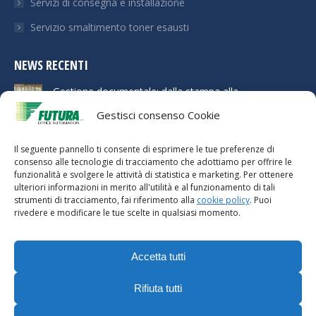
Servizi di consegna e installazione
Servizio smaltimento toner esausti
NEWS RECENTI
Gestione documentale: dalla stampa alla
digitalizzazione dei flussi di lavoro
Gestisci consenso Cookie
21 Aprile 2026
Il seguente pannello ti consente di esprimere le tue preferenze di
Multifunzione Ricoh per ufficio: come scegliere il
consenso alle tecnologie di tracciamento che adottiamo per offrire le
modello giusto
funzionalità e svolgere le attività di statistica e marketing. Per ottenere
21 Aprile 2026
ulteriori informazioni in merito all'utilità e al funzionamento di tali
strumenti di tracciamento, fai riferimento alla
cookie policy
. Puoi
Ridurre i costi di stampa aziendali senza stampare
rivedere e modificare le tue scelte in qualsiasi momento.
meno
21 Aprile 2026
Accetta tutti
Rifiuta tutti